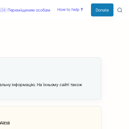
How to help ❓
🇺🇦 Переміщеним особам
Donate
альну інформацію. На їхньому сайті також 
адача