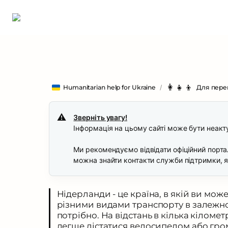
👩‍👧‍👦
Humanitarian help for Ukraine
/
Для перем
⚠️
Зверніть увагу!
Інформація на цьому сайті може бути неакту
Ми рекомендуємо відвідати офіційний порта
можна знайти контакти служби підтримки, 
Нідерланди - це країна, в якій ви мож
різними видами транспорту в залежност
потрібно. На відстань в кілька кіломет
легше дістатися велосипедом або гро