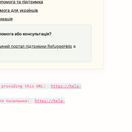
опомога та підтримка
ога для українців
рмація
помога або консультація?
иний портал підтримки RefugeeHelp
 в 
.
 providing this URL: 
https://help-
те посилання: 
https://help-