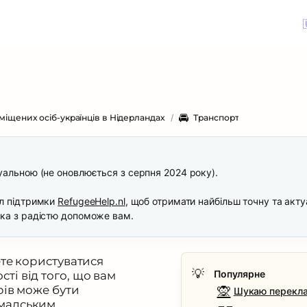
🚘
іщених осіб-українців в Нідерландах
/
Транспорт
альною (не оновлюється з серпня 2024 року). 

л підтримки 
RefugeeHelp.nl
, щоб отримати найбільш точну та акту
яка з радістю допоможе вам.
ете користуватися 
💡
Популярне
і від того, що вам 
🙊
рів може бути 
Шукаю перекл
мадським 