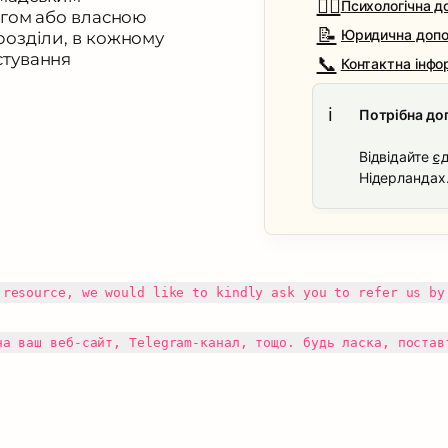
👂🏻
Психологічна д
ягом або власною 
📝
Юридична допом
розділи, в кожному 
тування 
📞
Контактна інфо
ℹ️
Потрібна до
Відвідайте 
єд
Нідерландах
 resource, we would like to kindly ask you to refer us by
на ваш веб-сайт, Telegram-канал, тощо. будь ласка, постав